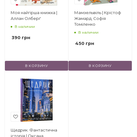
Моя найгірша книжка |
Мамзельвіль | Крістоф
Аллан Олберґ
Жамард, Софія
Томіленко
В наличии
В наличии
390
грн
450
грн
В КОРЗИНУ
В КОРЗИНУ
Щедрик. Фантастична
історія | Оксана