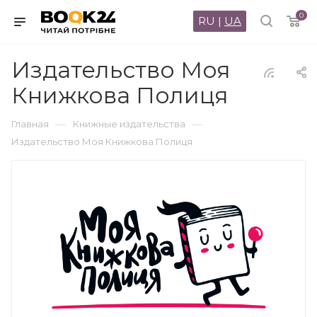
0
RU
|
UA
Издательство Моя
Книжкова Полиця
—
—
Главная
Книжные издательства
Издательство Моя Книжкова Полиця