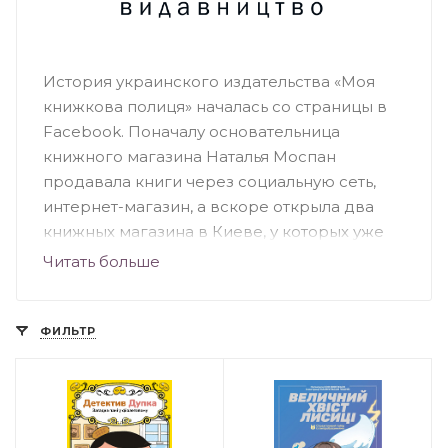
История украинского издательства «Моя
книжкова полиця» началась со страницы в
Facebook. Поначалу основательница
книжного магазина Наталья Моспан
продавала книги через социальную сеть,
интернет-магазин, а вскоре открыла два
книжных магазина в Киеве, у которых уже
есть своя аудитория. Это книжные
Читать больше
магазины-кафе, где представлен огромный
ассортимент качественных украиноязычных
книг. Издательство выпускает книги
ФИЛЬТР
различной тематики как для детей, так и для
взрослых. Бестселлерами издательства
являются книги: «Хто живе в тобі», «Крута
математика», «Крута фізика», «Не-мов-ля» и