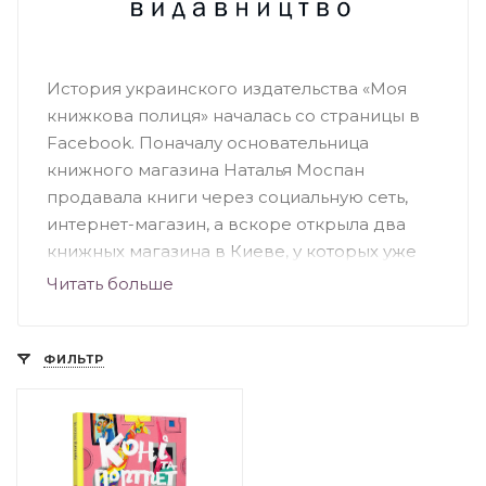
История украинского издательства «Моя
книжкова полиця» началась со страницы в
Facebook. Поначалу основательница
книжного магазина Наталья Моспан
продавала книги через социальную сеть,
интернет-магазин, а вскоре открыла два
книжных магазина в Киеве, у которых уже
есть своя аудитория. Это книжные
Читать больше
магазины-кафе, где представлен огромный
ассортимент качественных украиноязычных
книг. Издательство выпускает книги
ФИЛЬТР
различной тематики как для детей, так и для
взрослых. Бестселлерами издательства
являются книги: «Хто живе в тобі», «Крута
математика», «Крута фізика», «Не-мов-ля» и