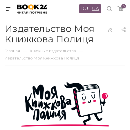
0
RU
|
UA
Издательство Моя
Книжкова Полиця
—
—
Главная
Книжные издательства
Издательство Моя Книжкова Полиця