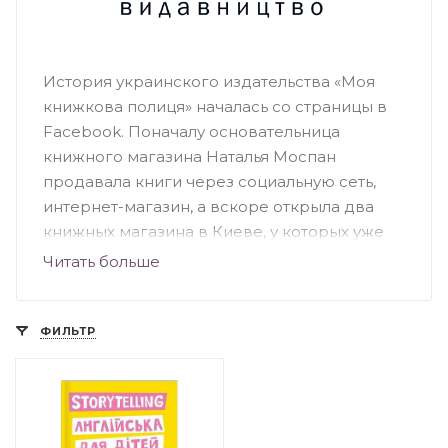
История украинского издательства «Моя
книжкова полиця» началась со страницы в
Facebook. Поначалу основательница
книжного магазина Наталья Моспан
продавала книги через социальную сеть,
интернет-магазин, а вскоре открыла два
книжных магазина в Киеве, у которых уже
есть своя аудитория. Это книжные
Читать больше
магазины-кафе, где представлен огромный
ассортимент качественных украиноязычных
книг. Издательство выпускает книги
ФИЛЬТР
различной тематики как для детей, так и для
взрослых. Бестселлерами издательства
являются книги: «Хто живе в тобі», «Крута
математика», «Крута фізика», «Не-мов-ля» и