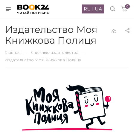
0
RU
|
UA
Издательство Моя
Книжкова Полиця
—
—
Главная
Книжные издательства
Издательство Моя Книжкова Полиця