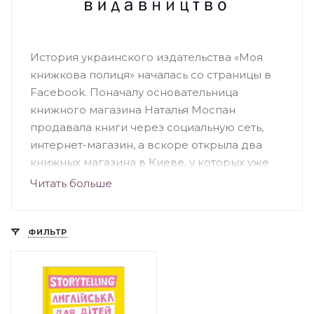
История украинского издательства «Моя
книжкова полиця» началась со страницы в
Facebook. Поначалу основательница
книжного магазина Наталья Моспан
продавала книги через социальную сеть,
интернет-магазин, а вскоре открыла два
книжных магазина в Киеве, у которых уже
есть своя аудитория. Это книжные
Читать больше
магазины-кафе, где представлен огромный
ассортимент качественных украиноязычных
книг. Издательство выпускает книги
ФИЛЬТР
различной тематики как для детей, так и для
взрослых. Бестселлерами издательства
являются книги: «Хто живе в тобі», «Крута
математика», «Крута фізика», «Не-мов-ля» и