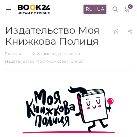
0
RU
|
UA
Издательство Моя
Книжкова Полиця
—
—
Главная
Книжные издательства
Издательство Моя Книжкова Полиця