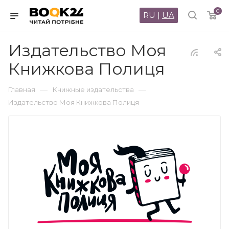
0
RU
|
UA
Издательство Моя
Книжкова Полиця
—
—
Главная
Книжные издательства
Издательство Моя Книжкова Полиця