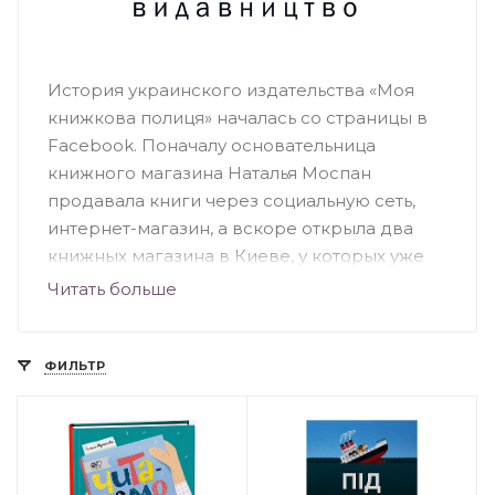
История украинского издательства «Моя
книжкова полиця» началась со страницы в
Facebook. Поначалу основательница
книжного магазина Наталья Моспан
продавала книги через социальную сеть,
интернет-магазин, а вскоре открыла два
книжных магазина в Киеве, у которых уже
есть своя аудитория. Это книжные
Читать больше
магазины-кафе, где представлен огромный
ассортимент качественных украиноязычных
книг. Издательство выпускает книги
ФИЛЬТР
различной тематики как для детей, так и для
взрослых. Бестселлерами издательства
являются книги: «Хто живе в тобі», «Крута
математика», «Крута фізика», «Не-мов-ля» и