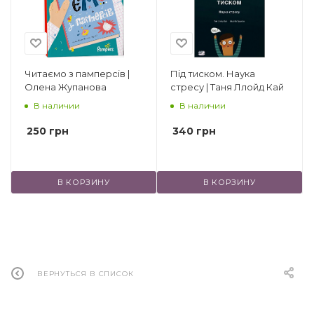
другие.
Читаємо з памперсів |
Під тиском. Наука
Олена Жупанова
стресу | Таня Ллойд Кай
В наличии
В наличии
250
грн
340
грн
В КОРЗИНУ
В КОРЗИНУ
ВЕРНУТЬСЯ В СПИСОК