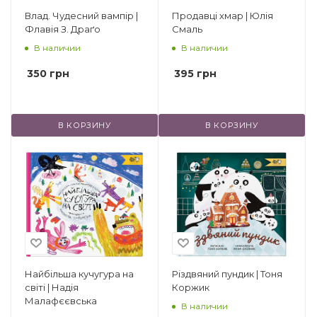
Влад. Чудесний вампір |
Продавці хмар | Юлія
Флавія З. Драґо
Смаль
В наличии
В наличии
350
грн
395
грн
В КОРЗИНУ
В КОРЗИНУ
Найбільша кучугура на
Різдвяний пундик | Тоня
світі | Надія
Коржик
Малафєєвська
В наличии