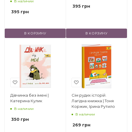
В наличии
395
грн
395
грн
В КОРЗИНУ
В КОРЗИНУ
Дівчинка без імені |
Сім рудих історій.
Катерина Кулик
Лагідна книжка | Тоня
Коржик, Ірина Рутило
В наличии
В наличии
350
грн
269
грн