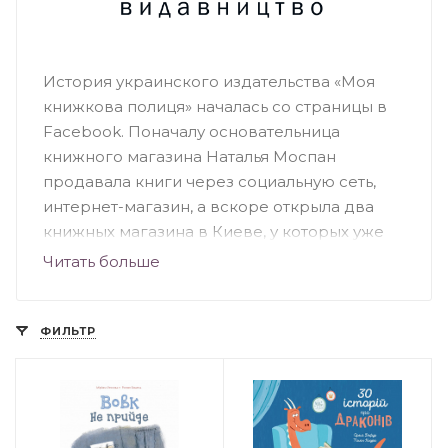
История украинского издательства «Моя
книжкова полиця» началась со страницы в
Facebook. Поначалу основательница
книжного магазина Наталья Моспан
продавала книги через социальную сеть,
интернет-магазин, а вскоре открыла два
книжных магазина в Киеве, у которых уже
есть своя аудитория. Это книжные
Читать больше
магазины-кафе, где представлен огромный
ассортимент качественных украиноязычных
книг. Издательство выпускает книги
ФИЛЬТР
различной тематики как для детей, так и для
взрослых. Бестселлерами издательства
являются книги: «Хто живе в тобі», «Крута
математика», «Крута фізика», «Не-мов-ля» и