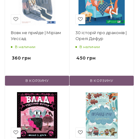
другие.
Вовк не прийде | Міріам
30 історій про драконів |
Уессад
Орелі Дефур
В наличии
В наличии
360
грн
450
грн
В КОРЗИНУ
В КОРЗИНУ