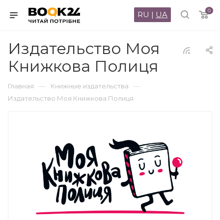
0
RU
|
UA
Издательство Моя
Книжкова Полиця
—
—
Главная
Книжные издательства
Издательство Моя Книжкова Полиця