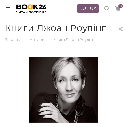
0
RU
|
UA
Книги Джоан Роулінг
—
—
Головна
Автори
Книги Джоан Роулінг