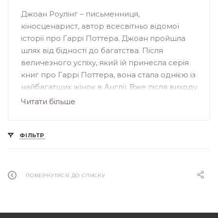
Джоан Роулінг – письменниця,
кіносценарист, автор всесвітньо відомої
історії про Гаррі Поттера. Джоан пройшла
шлях від бідності до багатства. Після
величезного успіху, який їй принесла серія
книг про Гаррі Поттера, вона стала однією із
найбагатших жінок в Англії. Вже після виходу
першої книги, кінокомпанія Warner Bros
Читати більше
Pictures домовилась із Роулінг про
екранізацію, погодившись на всі умови
письменниці. Окрім культового Гаррі
ФІЛЬТР
Поттера, письменниця стала автором творів
«Поклик зозулі», «Кар’єра лиходія»,
«Шовкопряд» написаних під псевдонімом
ПОВЕРНУТИСЯ ДО СПИСКУ
Роберт Гелбрейт, а також роману
«Несподівана вакансія». Джоан Роулінг
значну частину своїх прибутків витрачає на