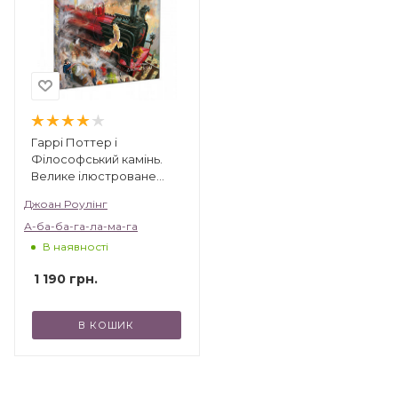
і де їх шукати», «Випадкова вакансія», а також
твори автора, видані під псевдонімом
Роберт Гелбрейт – «Шовкопряд» і «Поклик
зозулі».
Гаррі Поттер і
Філософський камінь.
Велике ілюстроване
видання
Джоан Роулінг
А-ба-ба-га-ла-ма-га
В наявності
1 190
грн.
В КОШИК