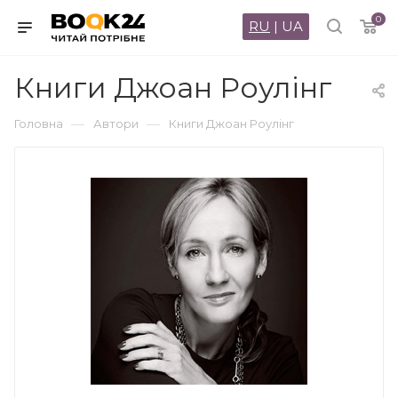
0
RU
|
UA
Книги Джоан Роулінг
—
—
Головна
Автори
Книги Джоан Роулінг