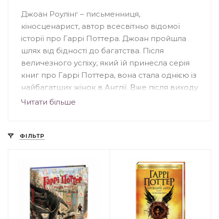
Джоан Роулінг – письменниця,
кіносценарист, автор всесвітньо відомої
історії про Гаррі Поттера. Джоан пройшла
шлях від бідності до багатства. Після
величезного успіху, який їй принесла серія
книг про Гаррі Поттера, вона стала однією із
найбагатших жінок в Англії. Вже після виходу
першої книги, кінокомпанія Warner Bros
Читати більше
Pictures домовилась із Роулінг про
екранізацію, погодившись на всі умови
письменниці. Окрім культового Гаррі
ФІЛЬТР
Поттера, письменниця стала автором творів
«Поклик зозулі», «Кар’єра лиходія»,
«Шовкопряд» написаних під псевдонімом
Роберт Гелбрейт, а також роману
«Несподівана вакансія». Джоан Роулінг
значну частину своїх прибутків витрачає на