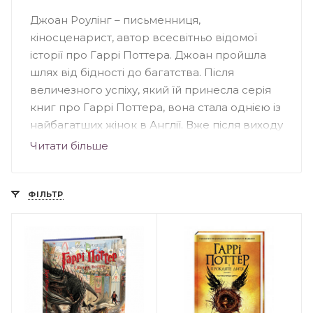
Джоан Роулінг – письменниця,
кіносценарист, автор всесвітньо відомої
історії про Гаррі Поттера. Джоан пройшла
шлях від бідності до багатства. Після
величезного успіху, який їй принесла серія
книг про Гаррі Поттера, вона стала однією із
найбагатших жінок в Англії. Вже після виходу
першої книги, кінокомпанія Warner Bros
Читати більше
Pictures домовилась із Роулінг про
екранізацію, погодившись на всі умови
письменниці. Окрім культового Гаррі
ФІЛЬТР
Поттера, письменниця стала автором творів
«Поклик зозулі», «Кар’єра лиходія»,
«Шовкопряд» написаних під псевдонімом
Роберт Гелбрейт, а також роману
«Несподівана вакансія». Джоан Роулінг
значну частину своїх прибутків витрачає на