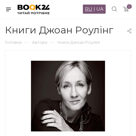
0
RU
|
UA
Книги Джоан Роулінг
—
—
Головна
Автори
Книги Джоан Роулінг