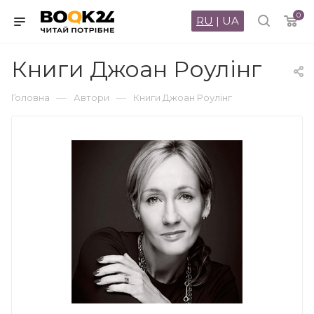
0
RU
|
UA
Книги Джоан Роулінг
—
—
Головна
Автори
Книги Джоан Роулінг