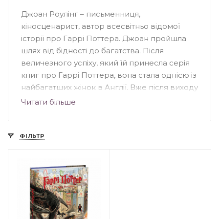
Джоан Роулінг – письменниця,
кіносценарист, автор всесвітньо відомої
історії про Гаррі Поттера. Джоан пройшла
шлях від бідності до багатства. Після
величезного успіху, який їй принесла серія
книг про Гаррі Поттера, вона стала однією із
найбагатших жінок в Англії. Вже після виходу
першої книги, кінокомпанія Warner Bros
Читати більше
Pictures домовилась із Роулінг про
екранізацію, погодившись на всі умови
письменниці. Окрім культового Гаррі
ФІЛЬТР
Поттера, письменниця стала автором творів
«Поклик зозулі», «Кар’єра лиходія»,
«Шовкопряд» написаних під псевдонімом
Роберт Гелбрейт, а також роману
«Несподівана вакансія». Джоан Роулінг
значну частину своїх прибутків витрачає на