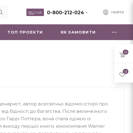
0-800-212-024
RU
|
UA
УВІЙТИ
ТОП ПРОЕКТИ
ЯК ЗАМОВИТИ
0
0
енарист, автор всесвітньо відомої історії про
ід бідності до багатства. Після величезного
про Гаррі Поттера, вона стала однією із
ля виходу першої книги, кінокомпанія Warner