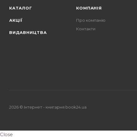
КАТАЛОГ
КОМПАНІЯ
АКЦІЇ
Про компанію
Контакти
ВИДАВНИЦТВА
2026 © Iнтернет - книгарня
book24.ua
Close