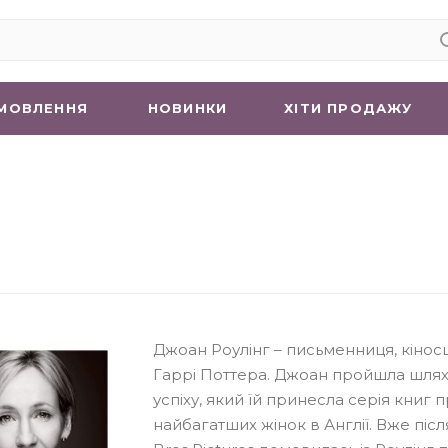
МОВЛЕННЯ
НОВИНКИ
ХIТИ ПРОДАЖУ
Джоан Роулінг – письменниця, кіносц
Гаррі Поттера. Джоан пройшла шлях в
успіху, який їй принесла серія книг 
найбагатших жінок в Англії. Вже піс