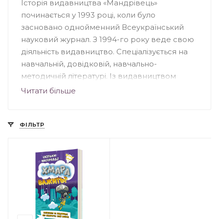
Історія видавництва «Мандрівець»
починається у 1993 році, коли було
засновано однойменний Всеукраїнський
науковий журнал. З 1994-го року веде свою
діяльність видавництво. Спеціалізується на
навчальній, довідковій, навчально-
методичній літературі. Із видавництвом
співпрацюють автори – відомі науковці,
Читати більше
педагоги, вихователі, методисти. Книги, що
вийшли друком у «Мандрівці», підходять для
вихователів, педагогів дошкільних
ФІЛЬТР
навчальних закладів, учнів та вчителів
загальноосвітніх шкіл, студентів і науковців.
Книги – лідери продажу видавництва
«Мандрівець»: «Вартові мрій», «Прокляття
інших», «Сни з колодязя», «Шепіт сосен»,
«П’ятеро, як один», серія видань про кота
Інжира.