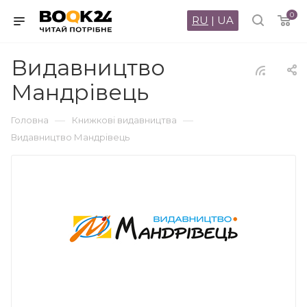
0
RU
|
UA
Видавництво
Мандрівець
—
—
Головна
Книжкові видавництва
Видавництво Мандрівець