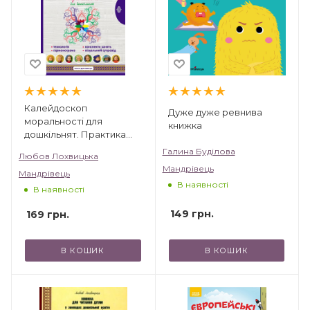
Калейдоскоп
Дуже дуже ревнива
моральності для
книжка
дошкільнят. Практика
морального виховання з
Галина Буділова
Любов Лохвицька
використанням
Мандрівець
Мандрівець
лялькотехніки
В наявності
В наявності
149
грн.
169
грн.
В КОШИК
В КОШИК