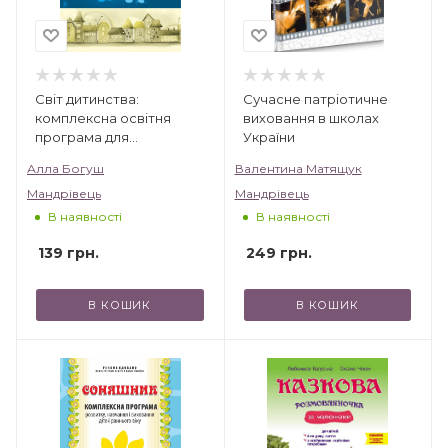
Світ дитинства:
Сучасне патріотичне
комплексна освітня
виховання в школах
програма для
України
дошкільних навчальних
Алла Богуш
Валентина Матящук
закладів
Мандрівець
Мандрівець
В наявності
В наявності
139
грн.
249
грн.
В КОШИК
В КОШИК