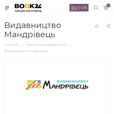
0
RU
|
UA
Видавництво
Мандрівець
—
—
Головна
Книжкові видавництва
Видавництво Мандрівець