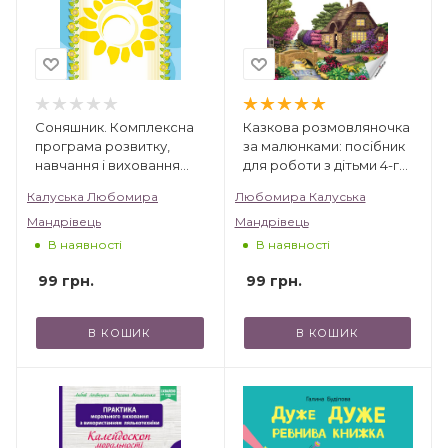
Соняшник. Комплексна
Казкова розмовляночка
програма розвитку,
за малюнками: посібник
навчання і виховання
для роботи з дітьми 4-го
дітей раннього віку
року життя та дітьми з
Калуська Любомира
Любомира Калуська
особливими освітніми
Мандрівець
Мандрівець
потребами за опорними
малюнками
В наявності
В наявності
99
грн.
99
грн.
В КОШИК
В КОШИК