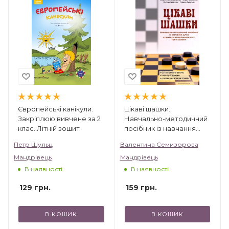
Європейські канікули.
Цікаві шашки.
Закріплюю вивчене за 2
Навчально-методичний
клас. Літній зошит
посібник із навчання
дітей старшого
Петр Шульц
Валентина Семизорова
дошкільного віку гри в
Мандрівець
Мандрівець
шашки
В наявності
В наявності
129
грн.
159
грн.
В КОШИК
В КОШИК