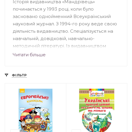
Історія видавництва «Мандрівець»
починається у 1993 році, коли було
засновано однойменний Всеукраїнський
науковий журнал. З 1994-го року веде свою
діяльність видавництво. Спеціалізується на
навчальній, довідковій, навчально-
методичній літературі. Із видавництвом
співпрацюють автори – відомі науковці,
Читати більше
педагоги, вихователі, методисти. Книги, що
вийшли друком у «Мандрівці», підходять для
вихователів, педагогів дошкільних
ФІЛЬТР
навчальних закладів, учнів та вчителів
загальноосвітніх шкіл, студентів і науковців.
Книги – лідери продажу видавництва
«Мандрівець»: «Вартові мрій», «Прокляття
інших», «Сни з колодязя», «Шепіт сосен»,
«П’ятеро, як один», серія видань про кота
Інжира.