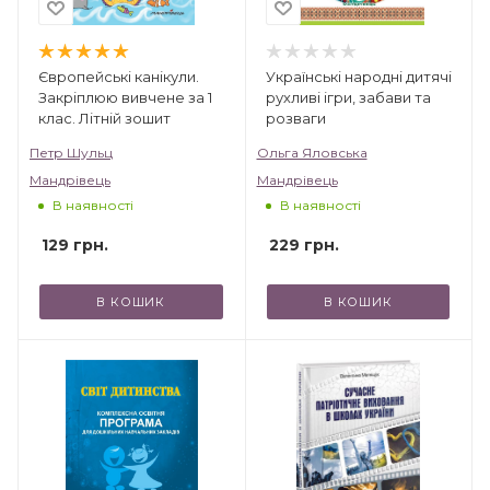
Європейські канікули.
Українські народні дитячі
Закріплюю вивчене за 1
рухливі ігри, забави та
клас. Літній зошит
розваги
Петр Шульц
Ольга Яловська
Мандрівець
Мандрівець
В наявності
В наявності
129
грн.
229
грн.
В КОШИК
В КОШИК