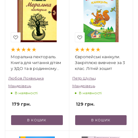
Моральна пектораль.
Європейські канікули.
Книга для читання дітям
Закріплюю вивчене за 3
у ЗДО та в родинному
клас. Літній зошит
колі
Любов Лохвицька
Петр Шульц
Мандрівець
Мандрівець
В наявності
В наявності
179
грн.
129
грн.
В КОШИК
В КОШИК