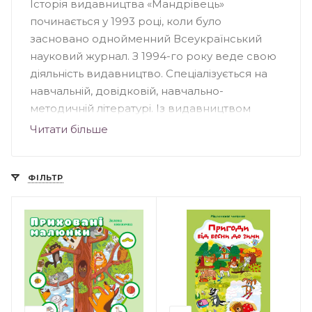
Історія видавництва «Мандрівець»
починається у 1993 році, коли було
засновано однойменний Всеукраїнський
науковий журнал. З 1994-го року веде свою
діяльність видавництво. Спеціалізується на
навчальній, довідковій, навчально-
методичній літературі. Із видавництвом
співпрацюють автори – відомі науковці,
Читати більше
педагоги, вихователі, методисти. Книги, що
вийшли друком у «Мандрівці», підходять для
вихователів, педагогів дошкільних
ФІЛЬТР
навчальних закладів, учнів та вчителів
загальноосвітніх шкіл, студентів і науковців.
Книги – лідери продажу видавництва
«Мандрівець»: «Вартові мрій», «Прокляття
інших», «Сни з колодязя», «Шепіт сосен»,
«П’ятеро, як один», серія видань про кота
Інжира.