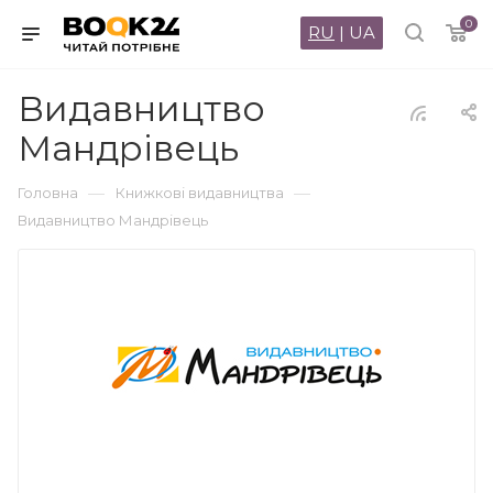
0
RU
|
UA
Видавництво
Мандрівець
—
—
Головна
Книжкові видавництва
Видавництво Мандрівець