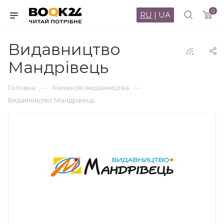
0
RU
|
UA
Видавництво
Мандрівець
—
—
Головна
Книжкові видавництва
Видавництво Мандрівець