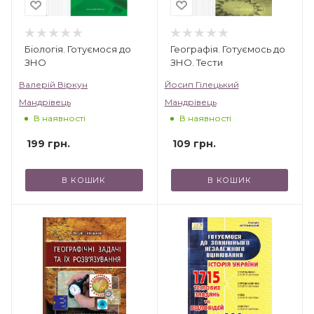
Біологія. Готуємося до
Географія. Готуємось до
ЗНО
ЗНО. Тести
Валерій Віркун
Йосип Гілецький
Мандрівець
Мандрівець
В наявності
В наявності
199
грн.
109
грн.
В КОШИК
В КОШИК