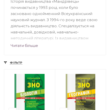
Історія видавництва «Мандрівець»
починається у 1993 році, коли було
засновано однойменний Всеукраїнський
науковий журнал. З 1994-го року веде свою
діяльність видавництво. Спеціалізується на
навчальній, довідковій, навчально-
методичній літературі. Із видавництвом
співпрацюють автори – відомі науковці,
Читати більше
педагоги, вихователі, методисти. Книги, що
вийшли друком у «Мандрівці», підходять для
вихователів, педагогів дошкільних
ФІЛЬТР
навчальних закладів, учнів та вчителів
загальноосвітніх шкіл, студентів і науковців.
Книги – лідери продажу видавництва
«Мандрівець»: «Вартові мрій», «Прокляття
інших», «Сни з колодязя», «Шепіт сосен»,
«П’ятеро, як один», серія видань про кота
Інжира.