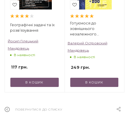
Готуємося до
Географічні задачі та їх
зовнішнього
розв’язування
незалежного
оцінювання. Збірник
Йосип Гілецький
Валерий Островский
тестових завдань з
Мандрівець
Мандрівець
історії України. ЗНО
В наявності
В наявності
117
грн.
249
грн.
В КОШИК
В КОШИК
ПОВЕРНУТИСЯ ДО СПИСКУ