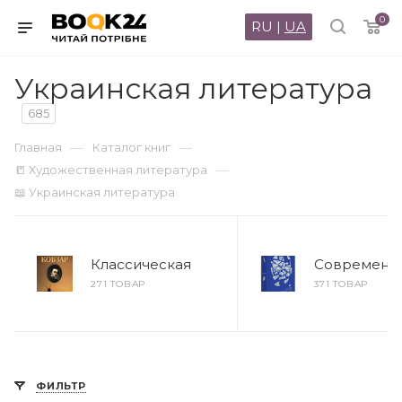
0
RU
|
UA
Украинская литература
685
—
—
Главная
Каталог книг
—
📒 Художественная литература
📖 Украинская литература
Классическая
Современн
271 ТОВАР
371 ТОВАР
ФИЛЬТР