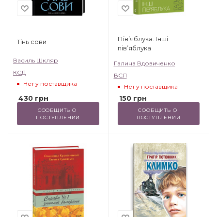
Пів’яблука. Інші
Тінь сови
пів’яблука
Василь Шкляр
Галина Вдовиченко
КСД
ВСЛ
Нет у поставщика
Нет у поставщика
430
грн
150
грн
СООБЩИТЬ О 
СООБЩИТЬ О 
ПОСТУПЛЕНИИ
ПОСТУПЛЕНИИ