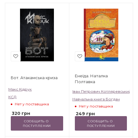
Енеїда. Наталка
Бот. Атакамська криза
Полтавка
Макс Кідрук
Іван Петрович Котляревський
КСД
Навчальна книга Богдан
Нет у поставщика
Нет у поставщика
320
грн
249
грн
СООБЩИТЬ О 
СООБЩИТЬ О 
ПОСТУПЛЕНИИ
ПОСТУПЛЕНИИ