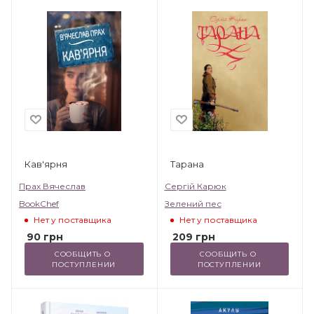
Кав'ярня
Тарана
Прах Вячеслав
Сергій Карюк
BookChef
Зелений пес
Нет у поставщика
Нет у поставщика
90
грн
209
грн
СООБЩИТЬ О 
СООБЩИТЬ О 
ПОСТУПЛЕНИИ
ПОСТУПЛЕНИИ