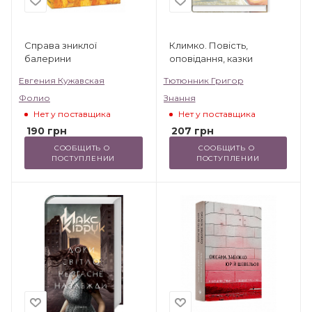
Справа зниклої
Климко. Повість,
балерини
оповідання, казки
Евгения Кужавская
Тютюнник Григор
Фолио
Знання
Нет у поставщика
Нет у поставщика
190
грн
207
грн
СООБЩИТЬ О 
СООБЩИТЬ О 
ПОСТУПЛЕНИИ
ПОСТУПЛЕНИИ