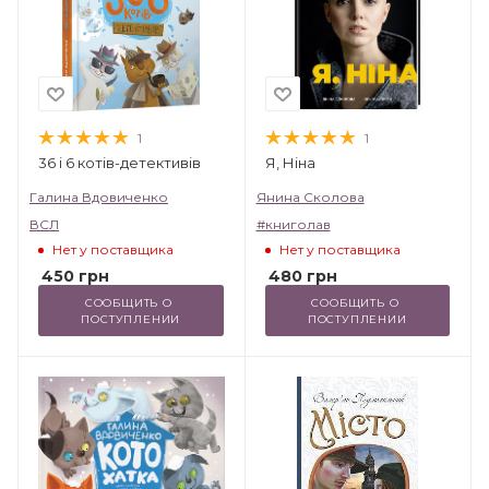
1
1
36 і 6 котів-детективів
Я, Ніна
Галина Вдовиченко
Янина Сколова
ВСЛ
#книголав
Нет у поставщика
Нет у поставщика
450
грн
480
грн
СООБЩИТЬ О 
СООБЩИТЬ О 
ПОСТУПЛЕНИИ
ПОСТУПЛЕНИИ