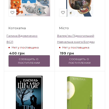
Котохатка
Місто
Галина Вдовиченко
Валер'ян Підмогильний
ВСЛ
Навчальна книга Богдан
Нет у поставщика
Нет у поставщика
400
грн
199
грн
СООБЩИТЬ О 
СООБЩИТЬ О 
ПОСТУПЛЕНИИ
ПОСТУПЛЕНИИ