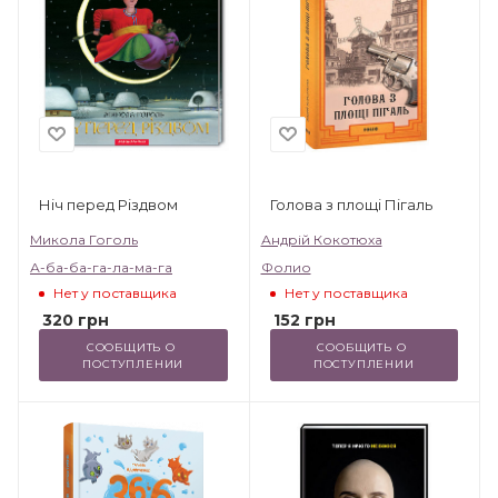
Ніч перед Різдвом
Голова з площі Пігаль
Микола Гоголь
Андрій Кокотюха
А-ба-ба-га-ла-ма-га
Фолио
Нет у поставщика
Нет у поставщика
320
грн
152
грн
СООБЩИТЬ О 
СООБЩИТЬ О 
ПОСТУПЛЕНИИ
ПОСТУПЛЕНИИ