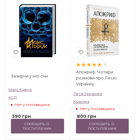
1
Апокриф. Чотири
Зазирни у мої сни
розмови про Лесю
Українку
Макс Кідрук
Леся Українка
КСД
Комора
Нет у поставщика
Нет у поставщика
390
грн
800
грн
СООБЩИТЬ О 
СООБЩИТЬ О 
ПОСТУПЛЕНИИ
ПОСТУПЛЕНИИ