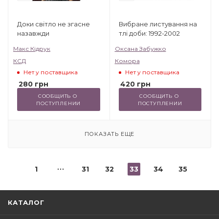
Доки світло не згасне
Вибране листування на
назавжди
тлі доби: 1992-2002
Макс Кідрук
Оксана Забужко
КСД
Комора
Нет у поставщика
Нет у поставщика
280
грн
420
грн
СООБЩИТЬ О 
СООБЩИТЬ О 
ПОСТУПЛЕНИИ
ПОСТУПЛЕНИИ
ПОКАЗАТЬ ЕЩЕ
1
31
32
33
34
35
КАТАЛОГ