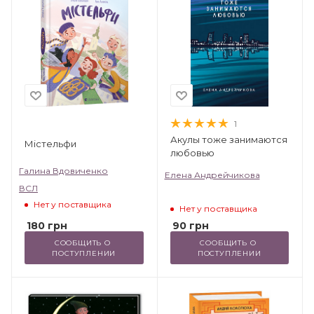
1
Акулы тоже занимаются
Містельфи
любовью
Галина Вдовиченко
Елена Андрейчикова
ВСЛ
Нет у поставщика
Нет у поставщика
180
грн
90
грн
СООБЩИТЬ О 
СООБЩИТЬ О 
ПОСТУПЛЕНИИ
ПОСТУПЛЕНИИ