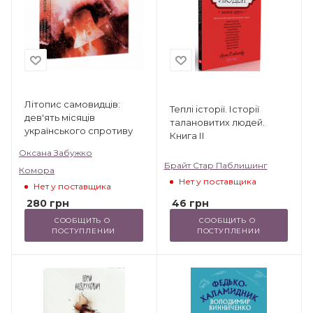
Літопис самовидців:
Теплі історії. Історії
дев'ять місяців
талановитих людей.
українського спротиву
Книга ІІ
Оксана Забужко
Брайт Стар Паблишинг
Комора
Нет у поставщика
Нет у поставщика
46
грн
280
грн
СООБЩИТЬ О 
СООБЩИТЬ О 
ПОСТУПЛЕНИИ
ПОСТУПЛЕНИИ