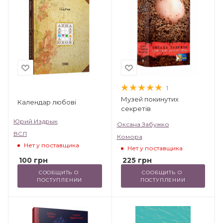
1
Музей покинутих
Календар любові
секретів
Юрий Издрык
Оксана Забужко
ВСЛ
Комора
Нет у поставщика
Нет у поставщика
100
грн
225
грн
СООБЩИТЬ О 
СООБЩИТЬ О 
ПОСТУПЛЕНИИ
ПОСТУПЛЕНИИ