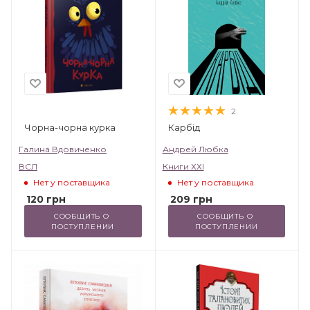
2
Чорна-чорна курка
Карбід
Галина Вдовиченко
Андрей Любка
ВСЛ
Книги ХХІ
Нет у поставщика
Нет у поставщика
120
грн
209
грн
СООБЩИТЬ О 
СООБЩИТЬ О 
ПОСТУПЛЕНИИ
ПОСТУПЛЕНИИ