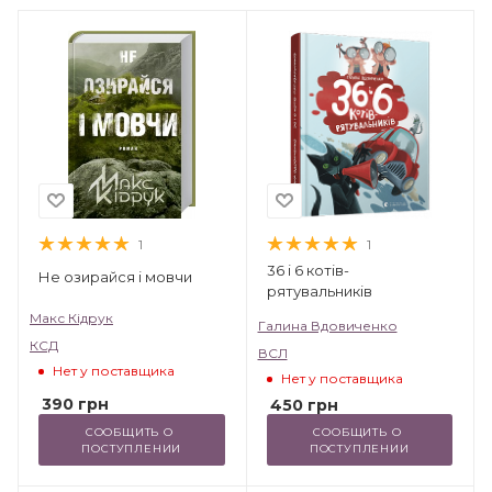
1
1
36 і 6 котів-
Не озирайся і мовчи
рятувальників
Макс Кідрук
Галина Вдовиченко
КСД
ВСЛ
Нет у поставщика
Нет у поставщика
390
грн
450
грн
СООБЩИТЬ О 
СООБЩИТЬ О 
ПОСТУПЛЕНИИ
ПОСТУПЛЕНИИ