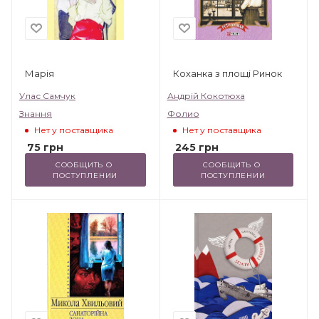
Марія
Коханка з площі Ринок
Улас Самчук
Андрій Кокотюха
Знання
Фолио
Нет у поставщика
Нет у поставщика
75
грн
245
грн
СООБЩИТЬ О 
СООБЩИТЬ О 
ПОСТУПЛЕНИИ
ПОСТУПЛЕНИИ