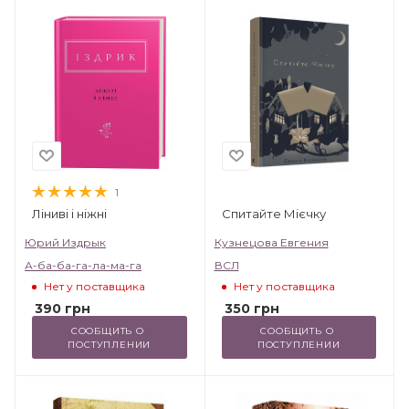
1
Ліниві і ніжні
Спитайте Мієчку
Юрий Издрык
Кузнецова Евгения
А-ба-ба-га-ла-ма-га
ВСЛ
Нет у поставщика
Нет у поставщика
390
грн
350
грн
СООБЩИТЬ О 
СООБЩИТЬ О 
ПОСТУПЛЕНИИ
ПОСТУПЛЕНИИ