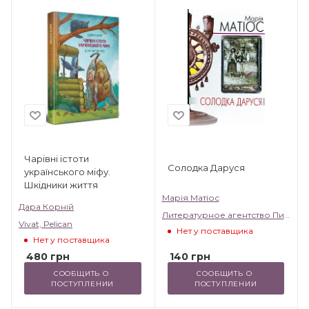
Чарівні істоти
Солодка Даруся
українського міфу.
Шкідники життя
Марія Матіос
Дара Корній
Литературное агентство Пирамида
Vivat, Pelican
Нет у поставщика
Нет у поставщика
140
грн
480
грн
СООБЩИТЬ О 
СООБЩИТЬ О 
ПОСТУПЛЕНИИ
ПОСТУПЛЕНИИ