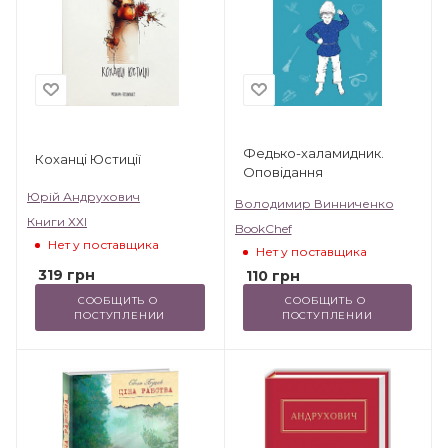
Федько-халамидник.
Коханці Юстиції
Оповідання
Юрій Андрухович
Володимир Винниченко
Книги ХХІ
BookChef
Нет у поставщика
Нет у поставщика
319
грн
110
грн
СООБЩИТЬ О 
СООБЩИТЬ О 
ПОСТУПЛЕНИИ
ПОСТУПЛЕНИИ