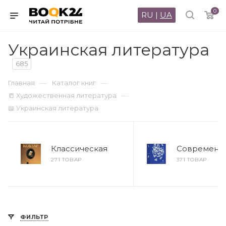
0
RU
|
UA
Украинская литература
685
—
—
Главная
Каталог книг
—
📒 Художественная литература
📖 Украинская литература
Классическая
Современн
271 ТОВАР
371 ТОВАР
ФИЛЬТР