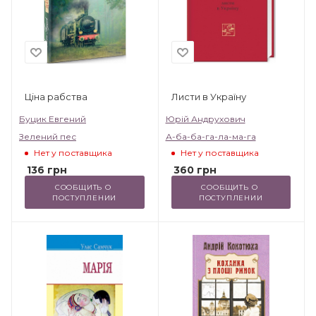
Ціна рабства
Листи в Україну
Буцик Евгений
Юрій Андрухович
Зелений пес
А-ба-ба-га-ла-ма-га
Нет у поставщика
Нет у поставщика
136
грн
360
грн
СООБЩИТЬ О 
СООБЩИТЬ О 
ПОСТУПЛЕНИИ
ПОСТУПЛЕНИИ