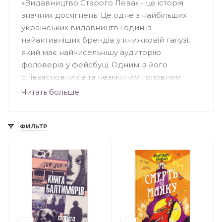
«Видавництво Старого Лева» - це історія
значних досягнень. Це одне з найбільших
українських видавництв і один із
найактивніших брендів у книжковій галузі,
який має найчисельнішу аудиторію
фоловерів у фейсбуці. Одним із його
співзасновників та незмінним головним
редактором є Мар'яна Савка. Щороку тут
Читать больше
виходять друком надзвичайні твори: дитячі,
підліткові, кулінарні, художні. Симбіоз цікавих
текстів та чудово проілюстрованих
ФИЛЬТР
обкладинок роблять книжки бажаними.
Високі тиражі підтверджують надзвичайну
популярність та стрімкий інтерес до
літературного асортименту. Видавництво
бере активну участь у багатьох соціальних
проектах, благодійних заходах надає
підтримку громадським ініціативам.