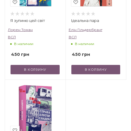
Я зупиню цей світ
Ідеальна пара
Лорен Томан
Елін Гільдербрант
ВСЛ
ВСЛ
В наличии
В наличии
450
грн
450
грн
В КОРЗИНУ
В КОРЗИНУ