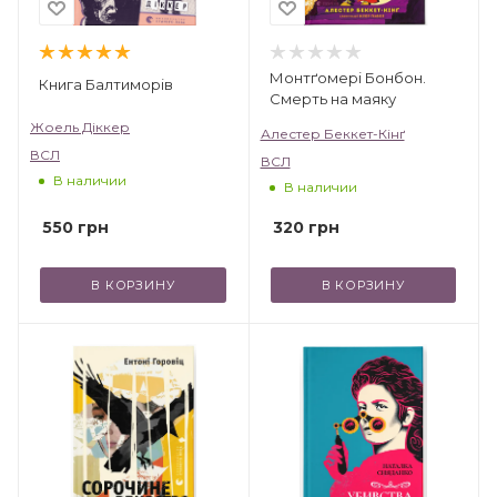
Монтґомері Бонбон.
Книга Балтиморів
Смерть на маяку
Жоель Діккер
Алестер Беккет-Кінґ
ВСЛ
ВСЛ
В наличии
В наличии
550
грн
320
грн
В КОРЗИНУ
В КОРЗИНУ