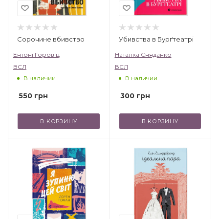
Сорочине вбивство
Убивства в Бурґтеатрі
Ентоні Горовіц
Наталка Сняданко
ВСЛ
ВСЛ
В наличии
В наличии
550
грн
300
грн
В КОРЗИНУ
В КОРЗИНУ