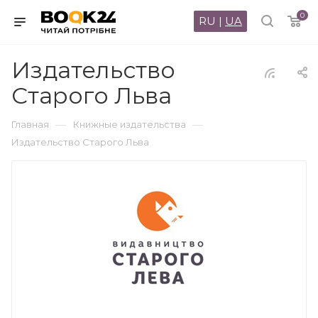
0
RU
|
UA
Издательство
Старого Льва
—
—
Главная
Книжные издательства
Издательство Старого Льва