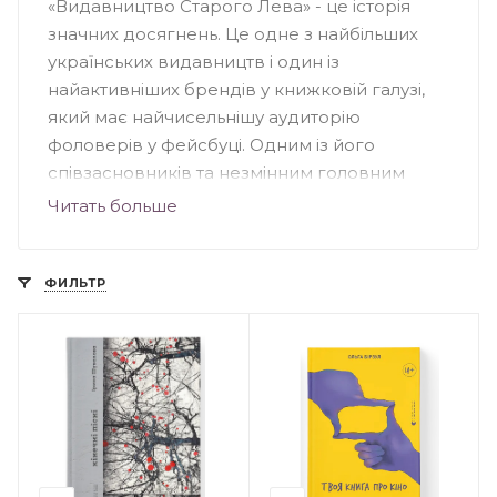
«Видавництво Старого Лева» - це історія
значних досягнень. Це одне з найбільших
українських видавництв і один із
найактивніших брендів у книжковій галузі,
який має найчисельнішу аудиторію
фоловерів у фейсбуці. Одним із його
співзасновників та незмінним головним
редактором є Мар'яна Савка. Щороку тут
Читать больше
виходять друком надзвичайні твори: дитячі,
підліткові, кулінарні, художні. Симбіоз цікавих
текстів та чудово проілюстрованих
ФИЛЬТР
обкладинок роблять книжки бажаними.
Високі тиражі підтверджують надзвичайну
популярність та стрімкий інтерес до
літературного асортименту. Видавництво
бере активну участь у багатьох соціальних
проектах, благодійних заходах надає
підтримку громадським ініціативам.