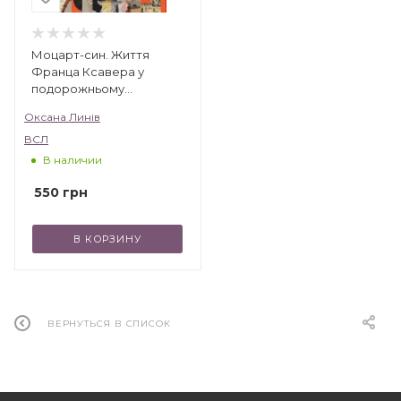
Моцарт-син. Життя
Франца Ксавера у
подорожньому
щоденнику і листах
Оксана Линів
ВСЛ
В наличии
550
грн
В КОРЗИНУ
ВЕРНУТЬСЯ В СПИСОК