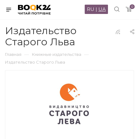
0
RU
|
UA
Издательство
Старого Льва
—
—
Главная
Книжные издательства
Издательство Старого Льва