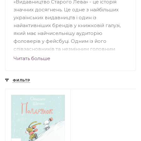
«Видавництво Старого Лева» - це історія
значних досягнень. Це одне з найбільших
українських видавництв і один із
найактивніших брендів у книжковій галузі,
який має найчисельнішу аудиторію
фоловерів у фейсбуці. Одним із його
співзасновників та незмінним головним
редактором є Мар'яна Савка. Щороку тут
Читать больше
виходять друком надзвичайні твори: дитячі,
підліткові, кулінарні, художні. Симбіоз цікавих
текстів та чудово проілюстрованих
ФИЛЬТР
обкладинок роблять книжки бажаними.
Високі тиражі підтверджують надзвичайну
популярність та стрімкий інтерес до
літературного асортименту. Видавництво
бере активну участь у багатьох соціальних
проектах, благодійних заходах надає
підтримку громадським ініціативам.