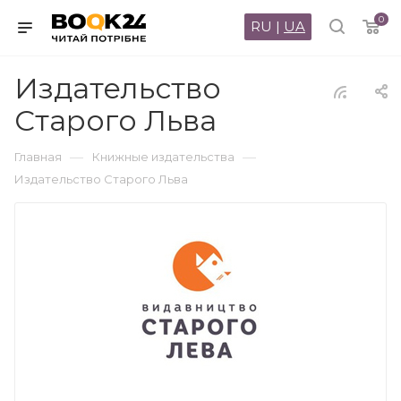
0
RU
|
UA
Издательство
Старого Льва
—
—
Главная
Книжные издательства
Издательство Старого Льва