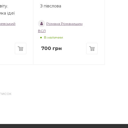
іту.
З півслова
ка ідеї
евський
Романа Романишин
ВСЛ
В наличии
700
грн
СПИСОК