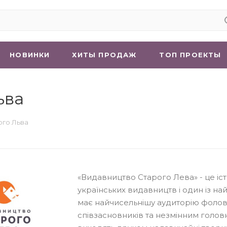
НОВИНКИ
ХИТЫ ПРОДАЖ
ТОП ПРОЕКТЫ
ьва
ого Льва
«Видавництво Старого Лева» - це іст
українських видавництв і один із на
має найчисельнішу аудиторію фолове
співзасновників та незмінним голов