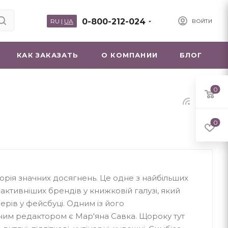
0-800-212-024
RU
|
UA
ВОЙТИ
КАК ЗАКАЗАТЬ
О КОМПАНИИ
БЛОГ
0
0
орія значних досягнень. Це одне з найбільших
йактивніших брендів у книжковій галузі, який
рів у фейсбуці. Одним із його
ним редактором є Мар'яна Савка. Щороку тут