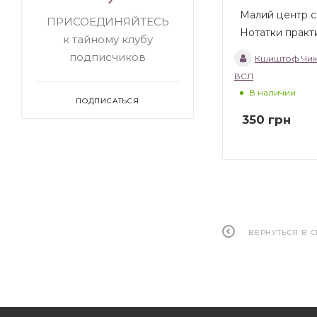
Малий центр св
ПРИСОЕДИНЯЙТЕСЬ
Нотатки практи
к тайному клубу
подписчиков
Кшиштоф Чиж
ВСЛ
В наличии
ПОДПИСАТЬСЯ
350
грн
ВЕРНУТЬСЯ В 