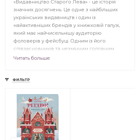
«Видавництво Старого Лева» - це історія
значних досягнень. Це одне з найбільших
українських видавництв і один із
найактивніших брендів у книжковій галузі,
який має найчисельнішу аудиторію
фоловерів у фейсбуці. Одним із його
співзасновників та незмінним головним
редактором є Мар'яна Савка. Щороку тут
Читать больше
виходять друком надзвичайні твори: дитячі,
підліткові, кулінарні, художні. Симбіоз цікавих
текстів та чудово проілюстрованих
ФИЛЬТР
обкладинок роблять книжки бажаними.
Високі тиражі підтверджують надзвичайну
популярність та стрімкий інтерес до
літературного асортименту. Видавництво
бере активну участь у багатьох соціальних
проектах, благодійних заходах надає
підтримку громадським ініціативам.