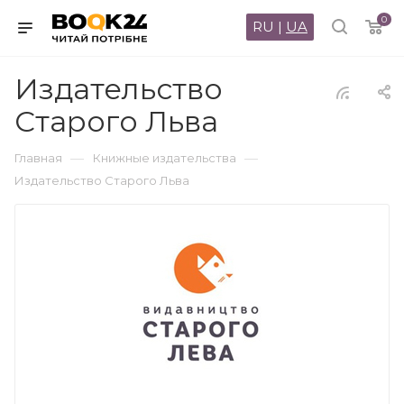
0
RU
|
UA
Издательство
Старого Льва
—
—
Главная
Книжные издательства
Издательство Старого Льва