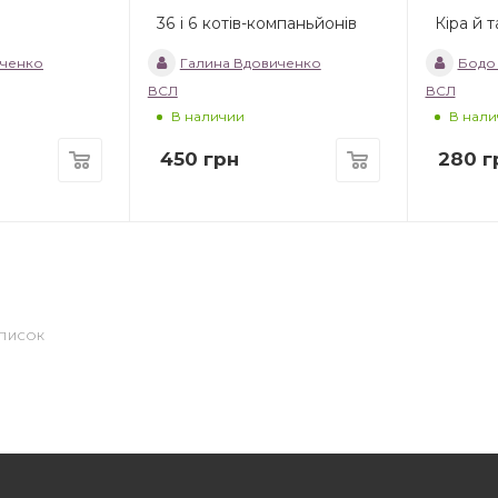
36 і 6 котів-компаньйонів
Кіра й 
иченко
Галина Вдовиченко
Бодо
ВСЛ
ВСЛ
В наличии
В нали
450
грн
280
г
СПИСОК