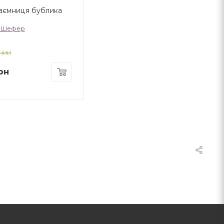
таємниця бублика
 Шефер
чии
рн