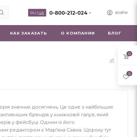
0-800-212-024
RU
|
UA
ВОЙТИ
КАК ЗАКАЗАТЬ
О КОМПАНИИ
БЛОГ
0
0
орія значних досягнень. Це одне з найбільших
йактивніших брендів у книжковій галузі, який
рів у фейсбуці. Одним із його
ним редактором є Мар'яна Савка. Щороку тут