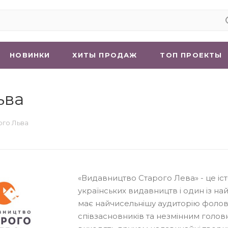
НОВИНКИ
ХИТЫ ПРОДАЖ
ТОП ПРОЕКТЫ
ьва
ого Льва
«Видавництво Старого Лева» - це іст
українських видавництв і один із на
має найчисельнішу аудиторію фолове
співзасновників та незмінним голов