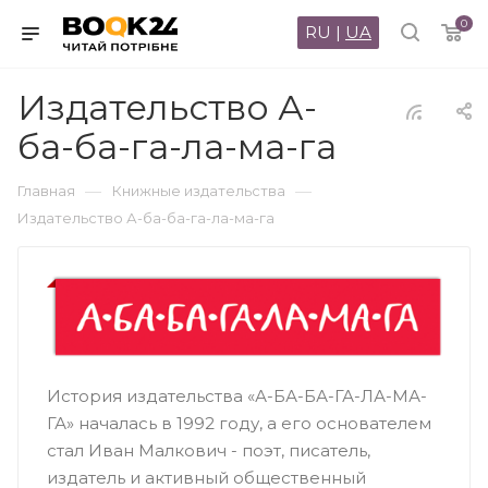
0
RU
|
UA
Издательство А-
ба-ба-га-ла-ма-га
—
—
Главная
Книжные издательства
Издательство А-ба-ба-га-ла-ма-га
История издательства «А-БА-БА-ГА-ЛА-МА-
ГА» началась в 1992 году, а его основателем
стал Иван Малкович - поэт, писатель,
издатель и активный общественный