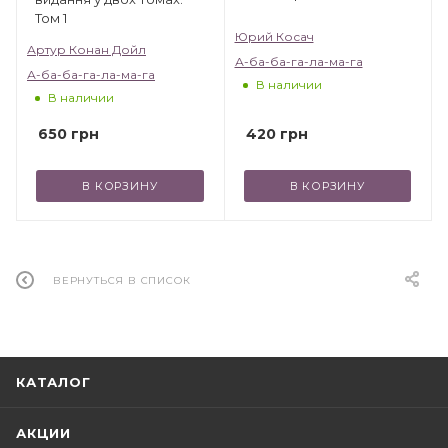
"детей от 2 до 102". Убедитесь в этом сами!
Том 1
Юрий Косач
Артур Конан Дойл
А-ба-ба-га-ла-ма-га
А-ба-ба-га-ла-ма-га
В наличии
В наличии
420
грн
650
грн
В КОРЗИНУ
В КОРЗИНУ
ВЕРНУТЬСЯ В СПИСОК
КАТАЛОГ
АКЦИИ