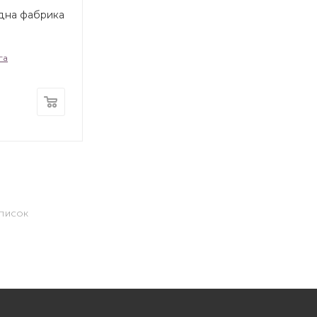
адна фабрика
га
СПИСОК