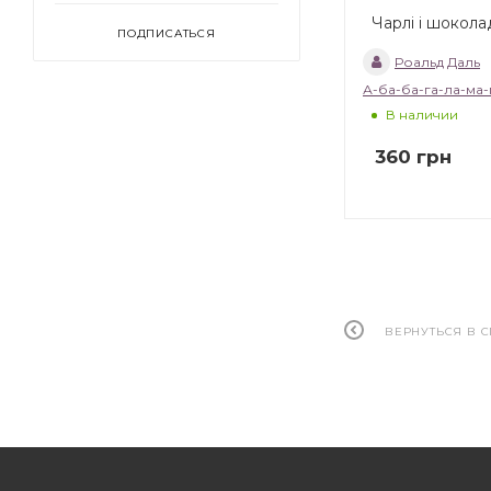
Чарлі і шокол
ПОДПИСАТЬСЯ
Роальд Даль
А-ба-ба-га-ла-ма-
В наличии
360
грн
ВЕРНУТЬСЯ В 