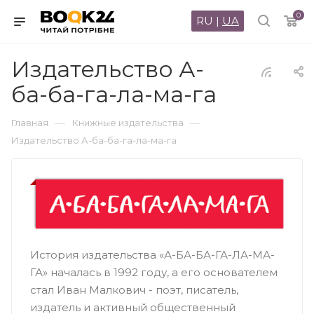
0
RU
|
UA
Издательство А-
ба-ба-га-ла-ма-га
—
—
Главная
Книжные издательства
Издательство А-ба-ба-га-ла-ма-га
История издательства «А-БА-БА-ГА-ЛА-МА-
ГА» началась в 1992 году, а его основателем
стал Иван Малкович - поэт, писатель,
издатель и активный общественный