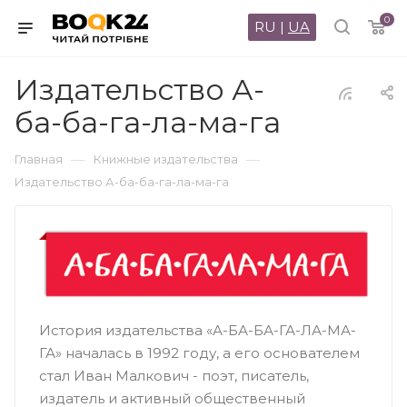
0
RU
|
UA
Издательство А-
ба-ба-га-ла-ма-га
—
—
Главная
Книжные издательства
Издательство А-ба-ба-га-ла-ма-га
История издательства «А-БА-БА-ГА-ЛА-МА-
ГА» началась в 1992 году, а его основателем
стал Иван Малкович - поэт, писатель,
издатель и активный общественный