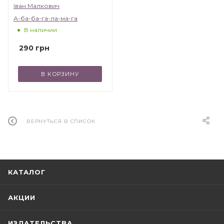
Іван Малкович
"детей от 2 до 102". Убедитесь в этом сами!
А-ба-ба-га-ла-ма-га
В наличии
290
грн
В КОРЗИНУ
ВЕРНУТЬСЯ В СПИСОК
КАТАЛОГ
АКЦИИ
ИЗДАТЕЛЬСТВА