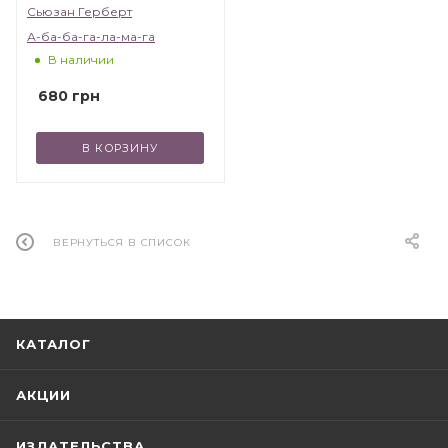
Сьюзан Герберт
"детей от 2 до 102". Убедитесь в этом сами!
А-ба-ба-га-ла-ма-га
В наличии
680
грн
В КОРЗИНУ
ВЕРНУТЬСЯ В СПИСОК
КАТАЛОГ
АКЦИИ
ИЗДАТЕЛЬСТВА