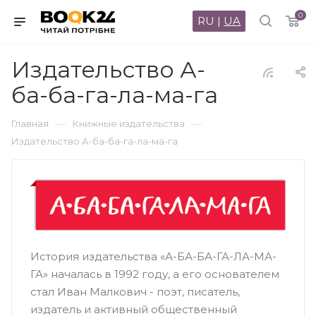
0
RU
|
UA
Издательство А-
ба-ба-га-ла-ма-га
—
—
Главная
Книжные издательства
Издательство А-ба-ба-га-ла-ма-га
История издательства «А-БА-БА-ГА-ЛА-МА-
ГА» началась в 1992 году, а его основателем
стал Иван Малкович - поэт, писатель,
издатель и активный общественный