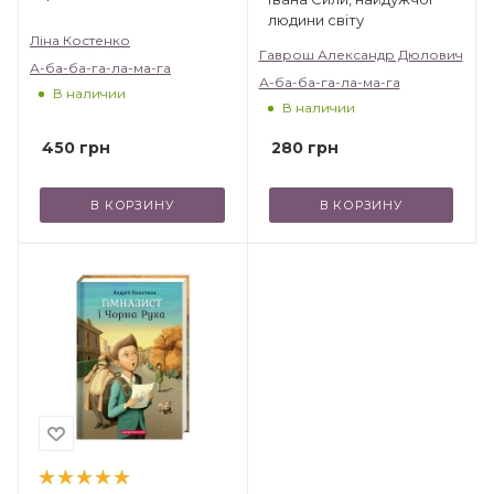
"детей от 2 до 102". Убедитесь в этом сами!
людини світу
Ліна Костенко
Гаврош Александр Дюлович
А-ба-ба-га-ла-ма-га
А-ба-ба-га-ла-ма-га
В наличии
В наличии
450
грн
280
грн
В КОРЗИНУ
В КОРЗИНУ