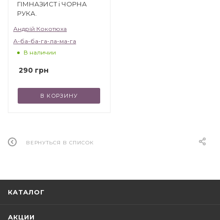
ГІМНАЗИСТ і ЧОРНА
РУКА.
Андрій Кокотюха
А-ба-ба-га-ла-ма-га
В наличии
290
грн
В КОРЗИНУ
ВЕРНУТЬСЯ В СПИСОК
КАТАЛОГ
АКЦИИ