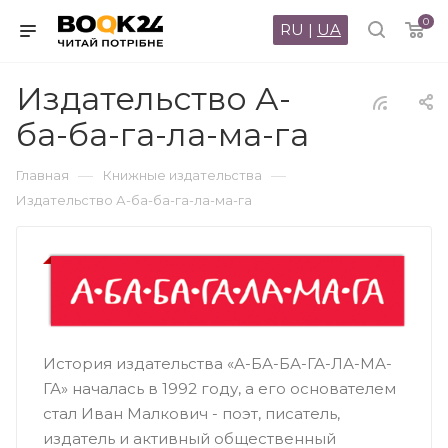
0
RU
|
UA
Издательство А-
ба-ба-га-ла-ма-га
—
—
Главная
Книжные издательства
Издательство А-ба-ба-га-ла-ма-га
История издательства «А-БА-БА-ГА-ЛА-МА-
ГА» началась в 1992 году, а его основателем
стал Иван Малкович - поэт, писатель,
издатель и активный общественный