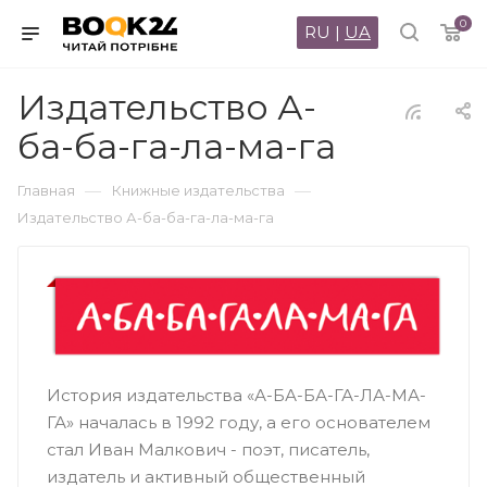
0
RU
|
UA
Издательство А-
ба-ба-га-ла-ма-га
—
—
Главная
Книжные издательства
Издательство А-ба-ба-га-ла-ма-га
История издательства «А-БА-БА-ГА-ЛА-МА-
ГА» началась в 1992 году, а его основателем
стал Иван Малкович - поэт, писатель,
издатель и активный общественный