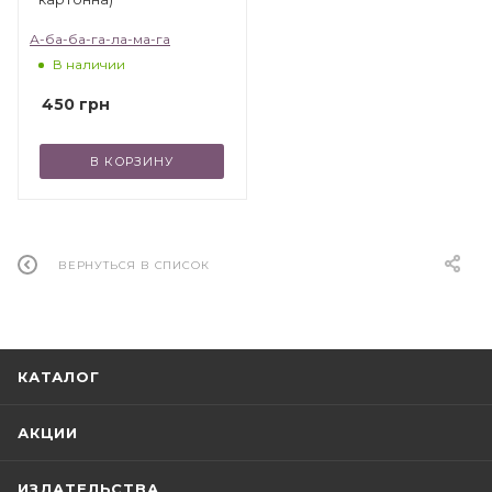
"детей от 2 до 102". Убедитесь в этом сами!
А-ба-ба-га-ла-ма-га
В наличии
450
грн
В КОРЗИНУ
ВЕРНУТЬСЯ В СПИСОК
КАТАЛОГ
АКЦИИ
ИЗДАТЕЛЬСТВА