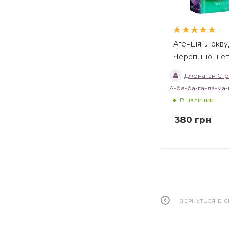
Агенція 'Локвуд
Череп, що ше
Джонатан Стр
А-ба-ба-га-ла-ма-
В наличии
380
грн
ВЕРНУТЬСЯ В 