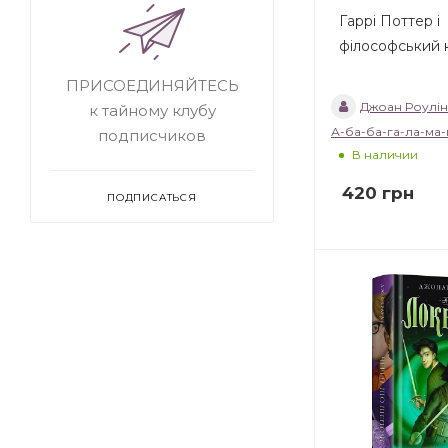
Гаррі Поттер і
філософський 
ПРИСОЕДИНЯЙТЕСЬ
Джоан Роулін
к тайному клубу
А-ба-ба-га-ла-ма-
подписчиков
В наличии
420
грн
ПОДПИСАТЬСЯ