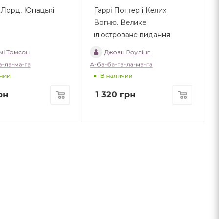
 Лорд. Юнацькі
Гаррі Поттер і Келих
Вогню. Велике
ілюстроване видання
мі Томсон
Джоан Роулінг
а-ла-ма-га
А-ба-ба-га-ла-ма-га
чии
В наличии
рн
1 320
грн