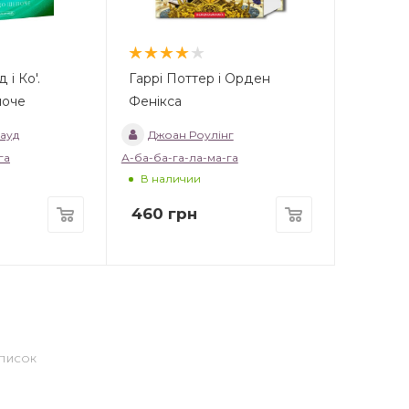
 і Ко'.
Гаррі Поттер і Орден
поче
Фенікса
ауд
Джоан Роулінг
га
А-ба-ба-га-ла-ма-га
В наличии
460
грн
СПИСОК