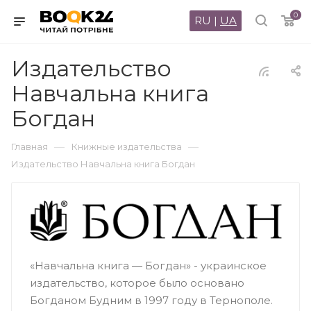
0
RU
|
UA
Издательство
Навчальна книга
Богдан
—
—
Главная
Книжные издательства
Издательство Навчальна книга Богдан
«Навчальна книга — Богдан» - украинское
издательство, которое было основано
Богданом Будним в 1997 году в Тернополе.