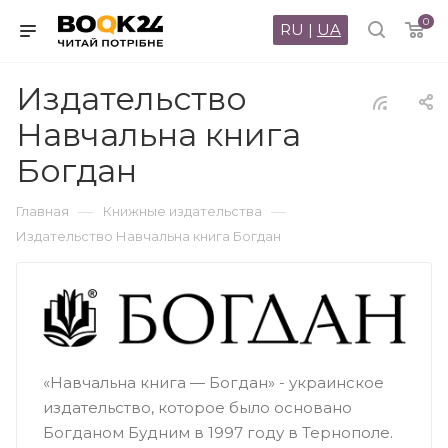
0
RU
|
UA
Издательство
Навчальна книга
Богдан
—
—
Главная
Книжные издательства
Издательство Навчальна книга Богдан
«Навчальна книга — Богдан» - украинское
издательство, которое было основано
Богданом Будним в 1997 году в Тернополе.