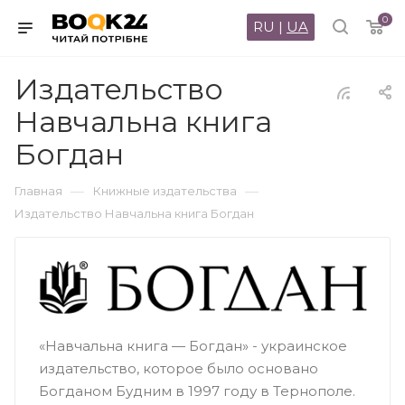
0
RU
|
UA
Издательство
Навчальна книга
Богдан
—
—
Главная
Книжные издательства
Издательство Навчальна книга Богдан
«Навчальна книга — Богдан» - украинское
издательство, которое было основано
Богданом Будним в 1997 году в Тернополе.