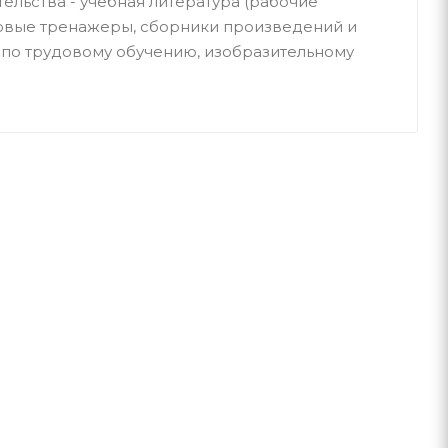
тельства - учебная литература (рабочие
ковые тренажеры, сборники произведений и
ия по трудовому обучению, изобразительному