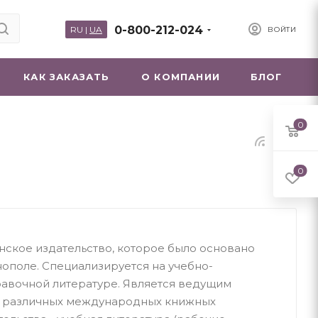
0-800-212-024
RU
|
UA
ВОЙТИ
КАК ЗАКАЗАТЬ
О КОМПАНИИ
БЛОГ
0
0
инское издательство, которое было основано
нополе. Специализируется на учебно-
равочной литературе. Является ведущим
м различных международных книжных