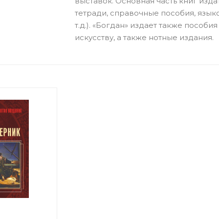
выставок. Основная часть книг изда
тетради, справочные пособия, язы
т.д.). «Богдан» издает также пособ
искусству, а также нотные издания.