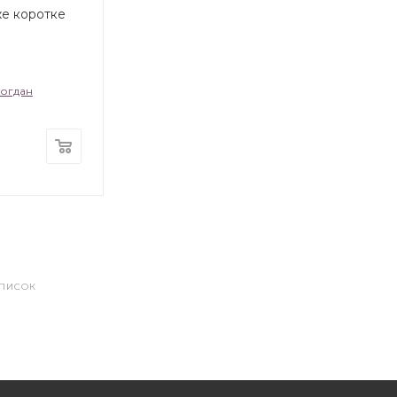
е коротке
Богдан
СПИСОК