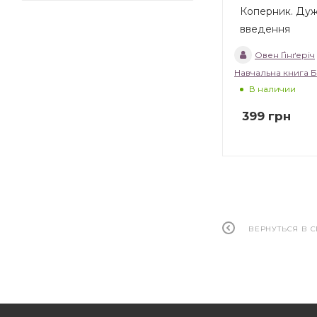
Коперник. Дуж
введення
Овен Ґінґеріч
Навчальна книга 
В наличии
399
грн
ВЕРНУТЬСЯ В 