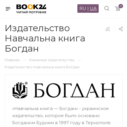
0
RU
|
UA
Издательство
Навчальна книга
Богдан
—
—
Главная
Книжные издательства
Издательство Навчальна книга Богдан
«Навчальна книга — Богдан» - украинское
издательство, которое было основано
Богданом Будним в 1997 году в Тернополе.