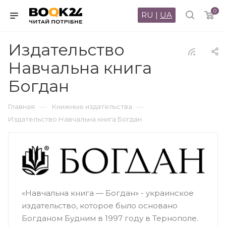
0
RU
|
UA
Издательство
Навчальна книга
Богдан
—
—
Главная
Книжные издательства
Издательство Навчальна книга Богдан
«Навчальна книга — Богдан» - украинское
издательство, которое было основано
Богданом Будним в 1997 году в Тернополе.