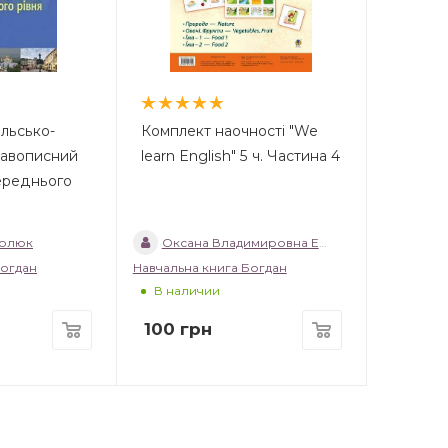
льсько-
Комплект наочності "We
равописний
learn English" 5 ч. Частина 4
ереднього
молюк
Оксана Владимировна Евчук
Богдан
Навчальна книга Богдан
В наличии
100
грн