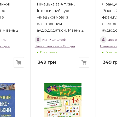
тижні.
Німецька за 4 тижні.
Француз
урс
Інтенсивний курс
Рівень 
и з
німецької мови з
француз
електронним
електр
 Рівень 2
аудіододатком. Рівень 2
аудіод
риль
Нич Кшиштоф
Дорот
Богдан
Навчальна книга Богдан
Навчальна
В наличии
В нали
349
грн
349
г