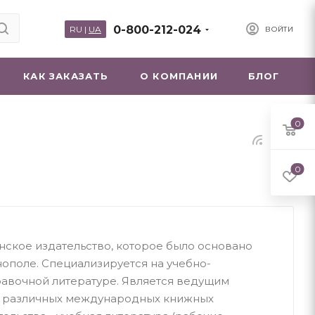
0-800-212-024
RU
|
UA
ВОЙТИ
КАК ЗАКАЗАТЬ
О КОМПАНИИ
БЛОГ
0
0
инское издательство, которое было основано
нополе. Специализируется на учебно-
равочной литературе. Является ведущим
м различных международных книжных