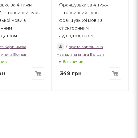
ька за 4 тижні.
Французька за 4 тижні.
2. Інтенсивнй курс
Інтенсивний курс
ької мови з
французької мови з
онним
електронним
одатком
аудіододатком
а Карпіньска
Дорота Карпіньска
 книга Богдан
Навчальна книга Богдан
чии
В наличии
рн
349
грн