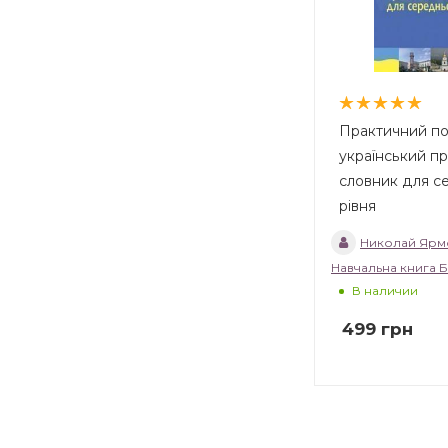
Практичний по
український п
словник для с
рівня
Николай Яр
Навчальна книга 
В наличии
499
грн