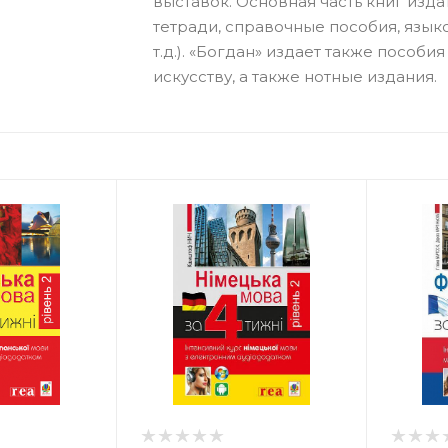
выставок. Основная часть книг изда
тетради, справочные пособия, язы
т.д.). «Богдан» издает также пособ
искусству, а также нотные издания.