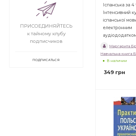
Іспанська за 4 
Інтенсивний к
іспанської мов
ПРИСОЕДИНЯЙТЕСЬ
електронним
к тайному клубу
аудіододатком.
подписчиков
Маргарита Б
Навчальна книга 
ПОДПИСАТЬСЯ
В наличии
349
грн