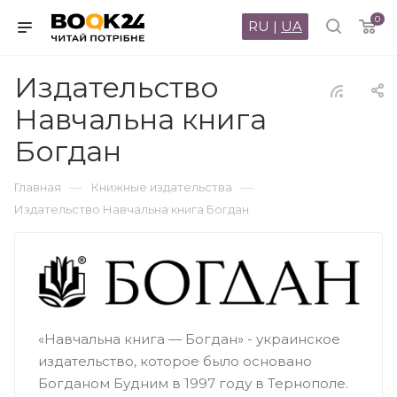
0
RU
|
UA
Издательство
Навчальна книга
Богдан
—
—
Главная
Книжные издательства
Издательство Навчальна книга Богдан
«Навчальна книга — Богдан» - украинское
издательство, которое было основано
Богданом Будним в 1997 году в Тернополе.