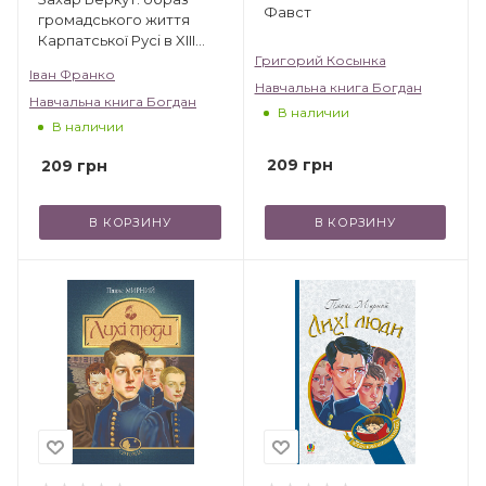
Фавст
громадського життя
Карпатської Русі в XIII
віці: історична повість
Григорий Косынка
Іван Франко
Навчальна книга Богдан
Навчальна книга Богдан
В наличии
В наличии
209
грн
209
грн
В КОРЗИНУ
В КОРЗИНУ