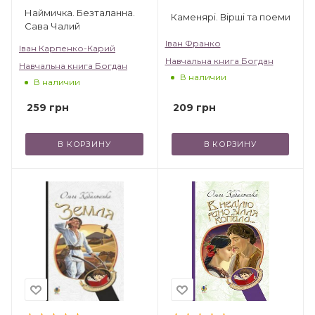
Наймичка. Безталанна.
Каменярі. Вірші та поеми
Сава Чалий
Іван Франко
Іван Карпенко-Карий
Навчальна книга Богдан
Навчальна книга Богдан
В наличии
В наличии
209
грн
259
грн
В КОРЗИНУ
В КОРЗИНУ