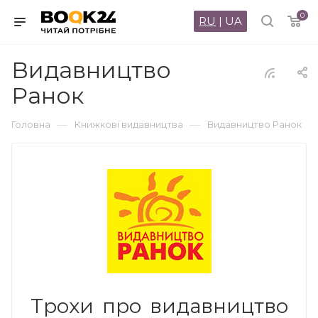
0
RU
|
UA
Видавництво
Ранок
—
—
Головна
Книжкові видавництва
Видавництво Ранок
Трохи про видавництво