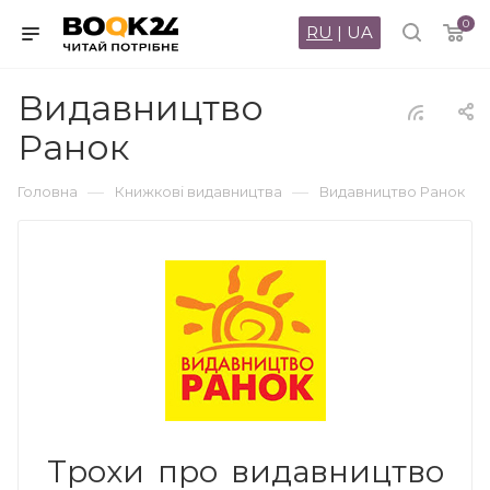
0
RU
|
UA
Видавництво
Ранок
—
—
Головна
Книжкові видавництва
Видавництво Ранок
Трохи про видавництво