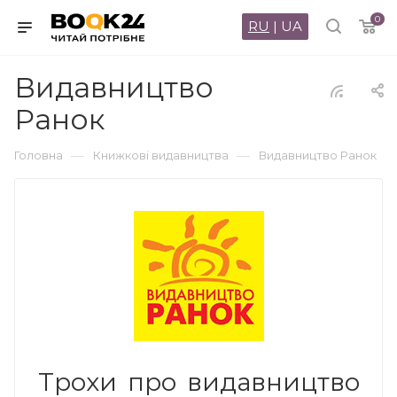
0
RU
|
UA
Видавництво
Ранок
—
—
Головна
Книжкові видавництва
Видавництво Ранок
Трохи про видавництво