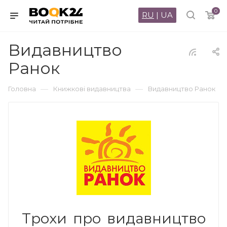
0
RU
|
UA
Видавництво
Ранок
—
—
Головна
Книжкові видавництва
Видавництво Ранок
Трохи про видавництво