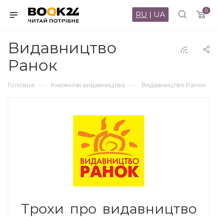
0
RU
|
UA
Видавництво
Ранок
—
—
Головна
Книжкові видавництва
Видавництво Ранок
Трохи про видавництво