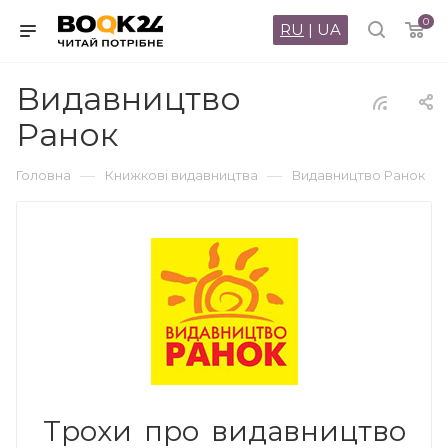
0
RU
|
UA
Видавництво
Ранок
—
—
Головна
Книжкові видавництва
Видавництво Ранок
Трохи про видавництво