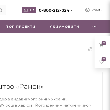
0-800-212-024
RU
|
UA
УВІЙТИ
ТОП ПРОЕКТИ
ЯК ЗАМОВИТИ
0
0
тво «Ранок»
дерів видавничого ринку України.
97 році в Харкові. Його ідейним натхненником