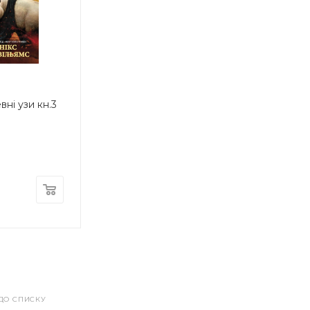
вні узи кн.3
ДО СПИСКУ