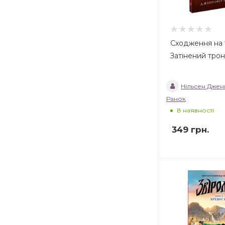
Сходження на 
Затінений трон
Нільсен Джен
Ранок
В наявності
349
грн.