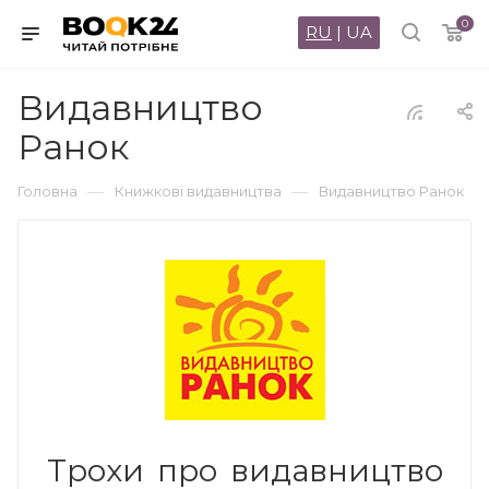
0
RU
|
UA
Видавництво
Ранок
—
—
Головна
Книжкові видавництва
Видавництво Ранок
Трохи про видавництво