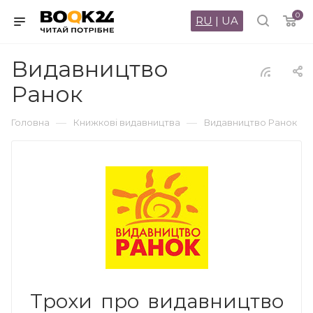
0
RU
|
UA
Видавництво
Ранок
—
—
Головна
Книжкові видавництва
Видавництво Ранок
Трохи про видавництво