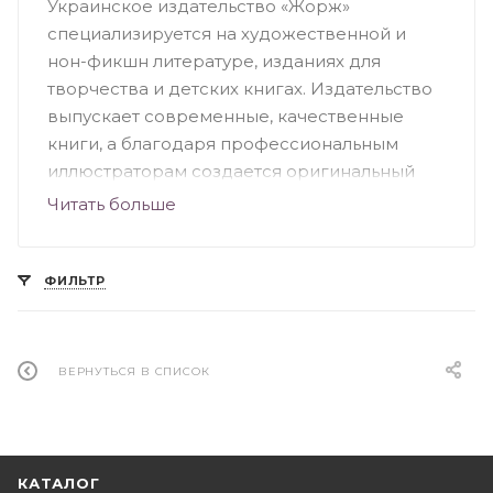
Украинское издательство «Жорж»
специализируется на художественной и
нон-фикшн литературе, изданиях для
творчества и детских книгах. Издательство
выпускает современные, качественные
книги, а благодаря профессиональным
иллюстраторам создается оригинальный
дизайн. Большую часть ассортимента
Читать больше
издательства составляют детские книги. Это
красочные, познавательные и веселые
издания, среди которых можно выделить
ФИЛЬТР
«Посібник астронавта з життя на Землі»,
серия раскрасок «Трианімалз. Розмалюй
нас», «Як створити власну країну»,
ВЕРНУТЬСЯ В СПИСОК
«Найтемніша темрява», «Книга мiфiчних
чудовиськ. Розмалюй та досліджуй»,
«Динозаврія» и другие.
КАТАЛОГ