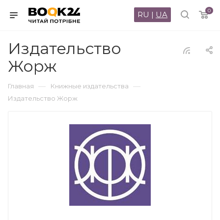
0
RU
|
UA
Издательство
Жорж
—
—
Главная
Книжные издательства
Издательство Жорж