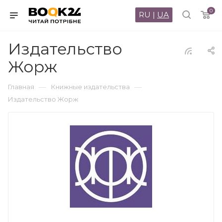
0
RU
|
UA
Издательство
Жорж
—
—
Главная
Книжные издательства
Издательство Жорж