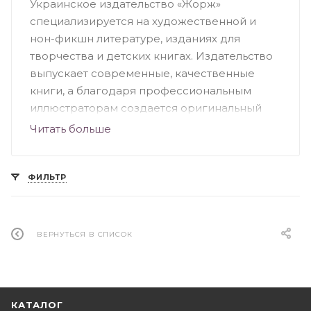
Украинское издательство «Жорж»
специализируется на художественной и
нон-фикшн литературе, изданиях для
творчества и детских книгах. Издательство
выпускает современные, качественные
книги, а благодаря профессиональным
иллюстраторам создается оригинальный
дизайн. Большую часть ассортимента
Читать больше
издательства составляют детские книги. Это
красочные, познавательные и веселые
издания, среди которых можно выделить
ФИЛЬТР
«Посібник астронавта з життя на Землі»,
серия раскрасок «Трианімалз. Розмалюй
нас», «Як створити власну країну»,
ВЕРНУТЬСЯ В СПИСОК
«Найтемніша темрява», «Книга мiфiчних
чудовиськ. Розмалюй та досліджуй»,
«Динозаврія» и другие.
КАТАЛОГ